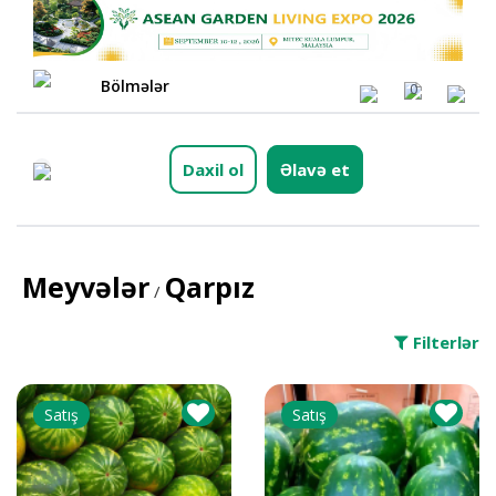
Bölmələr
0
Daxil ol
Əlavə et
Meyvələr
Qarpız
/
Filterlər
Satış
Satış