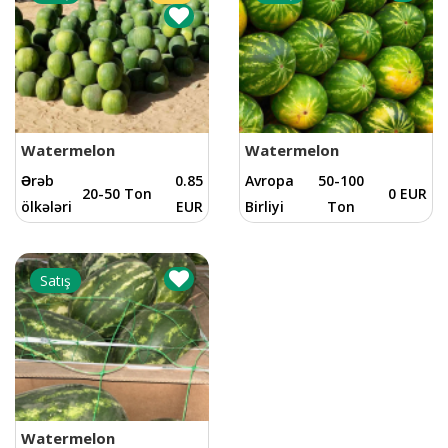
Watermelon
Watermelon
Ərəb
0.85
Avropa
50-100
20-50 Ton
0 EUR
ölkələri
EUR
Birliyi
Ton
Satış
Watermelon