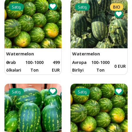
Satış
Satış
BIO
Watermelon
Watermelon
Ərəb
100-1000
499
Avropa
100-1000
0 EUR
ölkələri
Ton
EUR
Birliyi
Ton
Satış
Satış