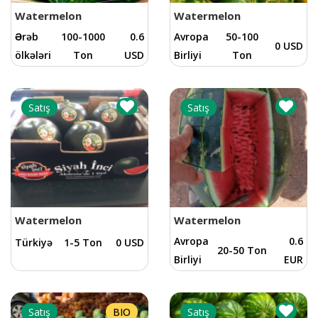
Watermelon
Watermelon
Ərəb
100-1000
0.6
Avropa
50-100
0 USD
ölkələri
Ton
USD
Birliyi
Ton
Satış
Satış
Watermelon
Watermelon
Avropa
0.6
Türkiyə
1-5 Ton
0 USD
20-50 Ton
Birliyi
EUR
Satış
BIO
Satış