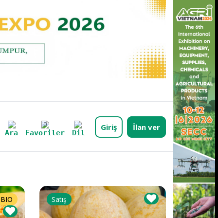
0
Giriş
İlan ver
Dil
Ara
Favoriler
BIO
Satış