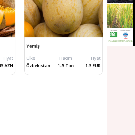
Yemiş
Fiyat
Ülke
Hacim
Fiyat
45 AZN
Özbekistan
1-5 Ton
1.3 EUR