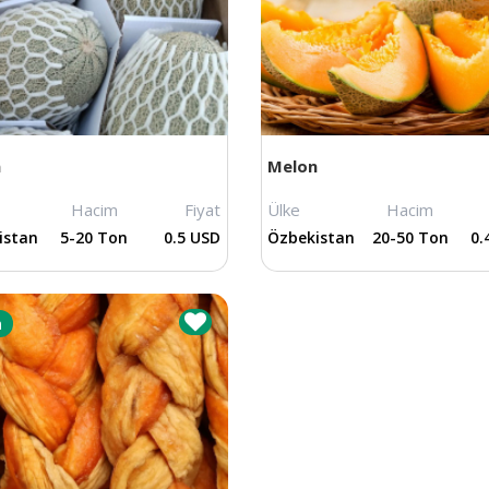
n
Melon
Hacim
Fiyat
Ülke
Hacim
istan
5-20 Ton
0.5 USD
Özbekistan
20-50 Ton
0.
m