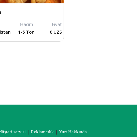
n
Hacim
Fiyat
istan
1-5 Ton
0 UZS
|
|
üşteri servisi
Reklamcılık
Yurt Hakkında