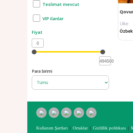
Teslimat mevcut
Qovu
VIP ilanlar
Ülke
Özbek
Fiyat
0
494500
Para birimi
|
|
|
Kullanım Şartları
Ortaklar
Gizlillik politikası
M