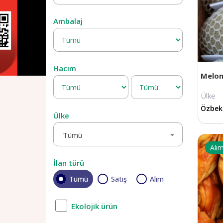
Ambalaj
Hacim
Melo
Ülke
Özbek
Ülke
Tümü
Alı
İlan türü
Tümü
Satış
Alım
Ekolojik ürün