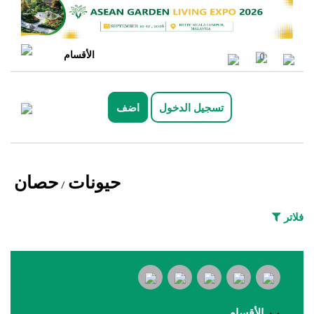
الأقسام
0
تسجيل الدخول
اضف
حيونات
حصان
/
فلاتر
الأقسام