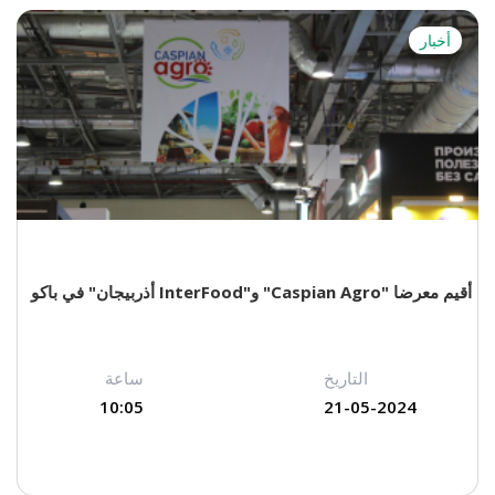
أخبار
أقيم معرضا "Caspian Agro" و"InterFood أذربيجان" في باكو
التاريخ
ساعة
10:05
21-05-2024